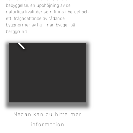
bebyggelse, en upphöjning av de
naturliga kvalitéer som finns i berget och
ett ifrågasättande av rådande
byggnormer av hur man bygger på
berggrund.
Nedan kan du hitta mer
information