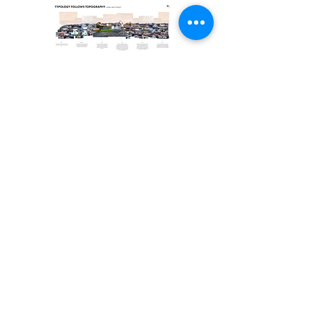
TYPOLOGY FOLLOWS TOPOGRAPHY (1).pdf
Klicka för att se booklet
tillbaka till alla projekt
© Planning and Designing for Sustainable
Development in a Local Context