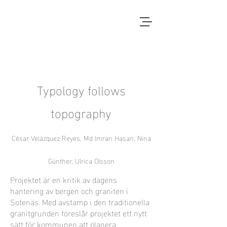
Local Context
ANOTHER COUNTRYSIDE IS
POSSIBLE
Typology follows
topography
César Velázquez Reyes, Md Imran Hasan, Nina
Günther, Ulrica Olsson
Projektet är en kritik av dagens
hantering av bergen och graniten i
Sotenäs. Med avstamp i den traditionella
granitgrunden föreslår projektet ett nytt
sätt för kommunen att planera