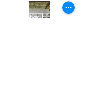
Klicka för att se postern som PDF
Klicka för att se booklet
tillbaka till Åstol & Dyrön
© Planning and Design for Sustainable Development
in a Local Context