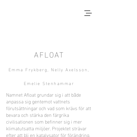
Local Context
EN ANNAN LANDSBYGD ÄR
MÖJLIG
AFLOAT
Emma Frykberg, Nelly Axelsson,
Emelie Stenhammar
Namnet Afloat grundar sig i att både
anpassa sig gentemot vattnets
förutsättningar och vad som krävs för att
bevara och stärka den färgrika
civilisationen som befinner sig i mer
klimatutsatta miljöer. Projektet strävar
efter att bli en katalysator för förändring,