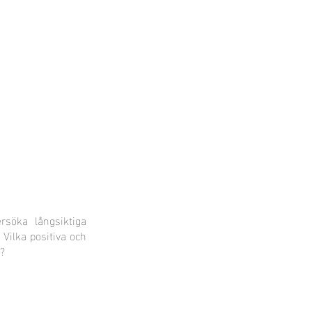
dan 2023
Mark 2022
More
söka långsiktiga
 Vilka positiva och
?