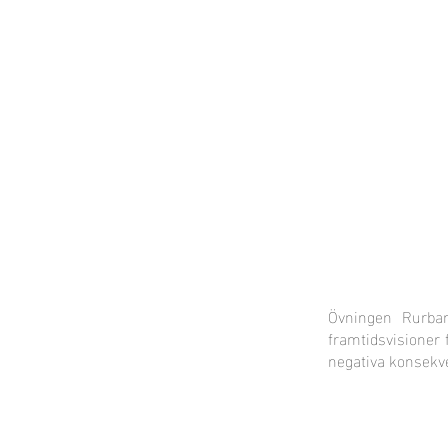
Local Context
EN ANNAN LANDSBYGD ÄR MÖJLIG
Övningen Rurban
framtidsvisioner 
negativa konsekv