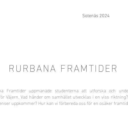
HEM
Ullared 2025
Sotenäs 2024
Ti
RURBANA FRAMTIDER
a Framtider uppmanade studenterna att utforska och under
för Väjern. Vad händer om samhället utvecklas i en viss riktning?
enser uppkommer? Hur kan vi förbereda oss för en osäker framtid