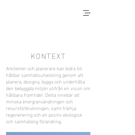
Local Context
EN ANNAN LANDSBYGD ÄR
MÖJLIG
KONTEXT
Arkitekter och planerare kan bidra till
hållbar samhällsutveckling genom att
planera, designa, bygga och underhålla
den bebyggda miljön utifrån en vision om
hållbara framtider. Detta innebär att
minska energianvändningen och
resursförbrukningen, samt främja
regenerering och en positiv ekologisk
och samhällelig förändring.