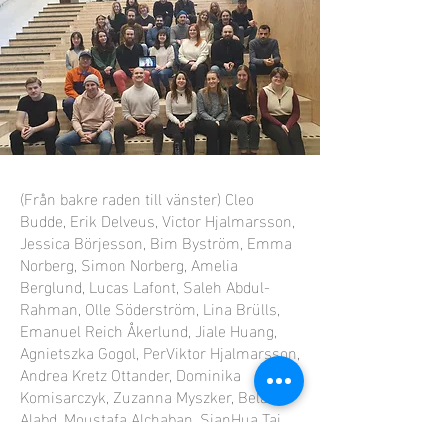
(Från bakre raden till vänster) Cleo
Budde, Erik Delveus, Victor Hjalmarsson,
Jessica Börjesson, Bim Byström, Emma
Norberg, Simon Norberg, Amelia
Berglund, Lucas Lafont, Saleh Abdul-
Rahman, Olle Söderström, Lina Brülls,
Emanuel Reich Åkerlund, Jiale Huang,
Agnietszka Gogol, PerViktor Hjalmarsson,
Andrea Kretz Ottander, Dominika
Komisarczyk, Zuzanna Myszker, Belal
Alabd, Moustafa Alchaban, SianHua Tai,
Carl Rajala, Patrick Schwab, Axel Uhren,