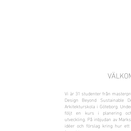
Local Context
EN ANNAN LANDSBYGD ÄR MÖJLIG
VÄLKO
Vi är 31 studenter från masterp
Design Beyond Sustainable D
Arkitekturskola i Göteborg. Und
följt en kurs i planering och
utveckling. På inbjudan av Mark
idéer och förslag kring hur ett