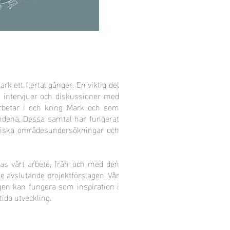
k ett flertal gånger. En viktig del
n, intervjuer och diskussioner med
rbetar i och kring Mark och som
landena. Dessa samtal har fungerat
fiska områdesundersökningar och
las vårt arbete, från och med den
de avslutande projektförslagen. Vår
ngen kan fungera som inspiration i
da utveckling.