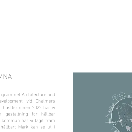
HEM
Ullared 2025
Sotenäs 2024
Ti
MNA
rogrammet Architecture and
evelopment vid Chalmers
er höstterminen 2022 har vi
 gestaltning för hållbar
s kommun har vi tagit fram
 hållbart Mark kan se ut i