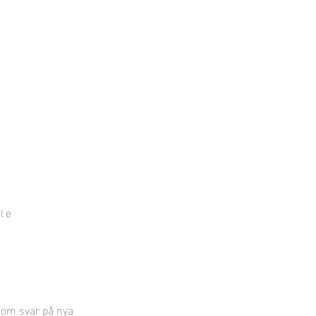
dan 2023
Mark 2022
More
le
 som svar på nya