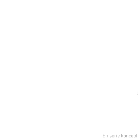
Local Context
EN ANNAN LANDSBYGD ÄR MÖJLIG
En serie koncept