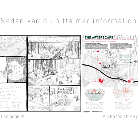
Nedan kan du hitta mer information
tt se booklet
Klicka för att s