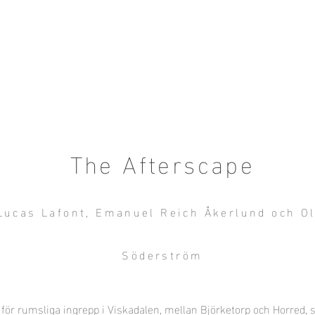
HEM
Ullared 2025
Sotenäs 2024
Ti
The Afterscape
Lucas Lafont, Emanuel Reich Åkerlund och Ol
Söderström
 för rumsliga ingrepp i Viskadalen, mellan Björketorp och Horred,