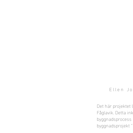
Local Context
EN ANNAN LANDSBYGD ÄR MÖJLIG
Ellen J
Det här projektet 
Fåglavik. Detta in
byggnadsprocess o
byggnadsprojekt "T