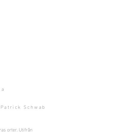
dan 2023
Mark 2022
More
na
 Patrick Schwab
as orter. Utifrån