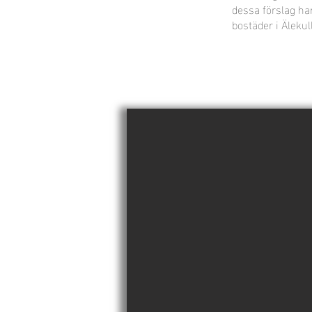
dessa förslag har
bostäder i Älekul