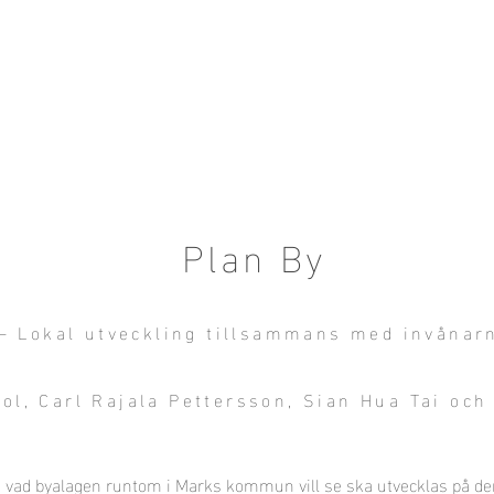
HEM
Ullared 2025
Sotenäs 2024
Ti
Plan By
– Lokal utveckling tillsammans med invånar
ol, Carl Rajala Pettersson, Sia
n Hua Tai och
ån vad byalagen runtom i Marks kommun vill se ska utvecklas på der