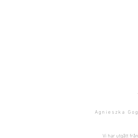
Local Context
EN ANNAN LANDSBYGD ÄR MÖJLIG
Agnieszka Gog
Vi har utgått fr