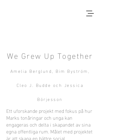
Local Context
EN ANNAN LANDSBYGD ÄR
MÖJLIG
We Grew Up Together
Amelia Berglund, Bim Byström,
Cleo J. Budde och Jessica
Börjesson
Ett uforskande projekt med fokus på hur
Marks tonåringar och unga kan
engageras och delta i skapandet av sina
egna offentliga rum. Målet med projektet
är att skapa en bättre social