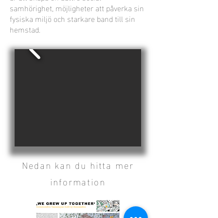
samhörighet, möjligheter att påverka sin
fysiska miljö och starkare band till sin
hemstad.
Nedan kan du hitta mer
information